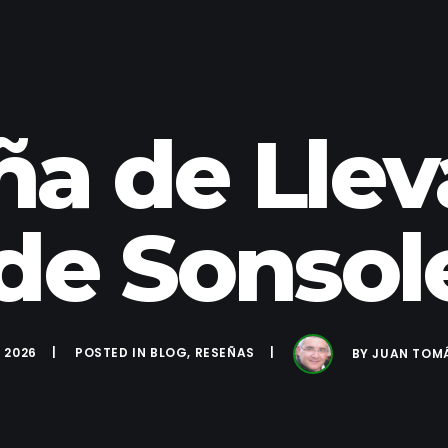
a de Llev
de Sonsol
 2026
POSTED IN
BLOG
,
RESEÑAS
BY
JUAN TOM