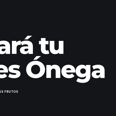
ará tu
es Ónega
ÁS FRUTOS