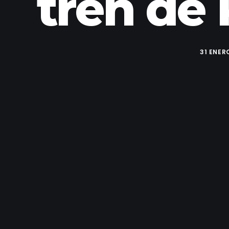
tren de 
31 ENER