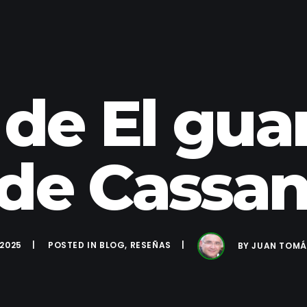
de El gua
de Cassan
 2025
POSTED IN
BLOG
,
RESEÑAS
BY
JUAN TOMÁ