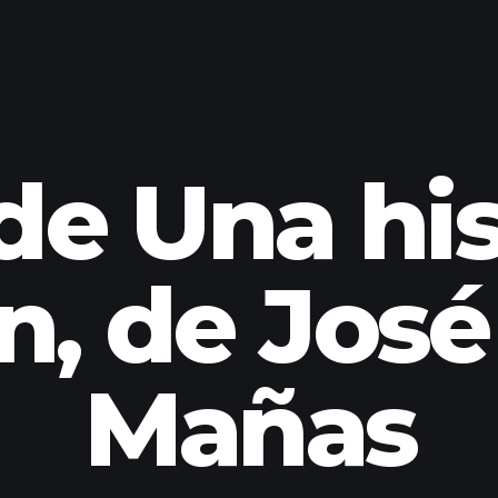
e Una his
n, de José
Mañas