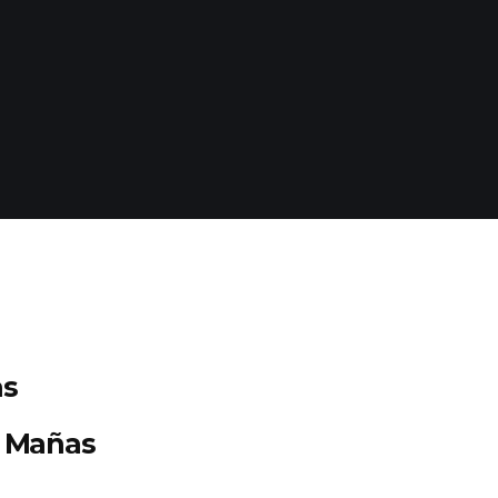
as
l Mañas