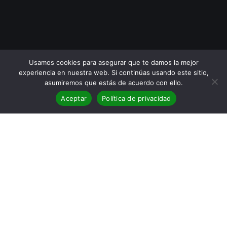
Usamos cookies para asegurar que te damos la mejor
experiencia en nuestra web. Si continúas usando este sitio,
asumiremos que estás de acuerdo con ello.
Aceptar
Política de privacidad
Reseña de
Un corazón furtivo
Un corazón furtivo
nos regará la mente
Josep Pla
es un escritor controvertido, considerado uno