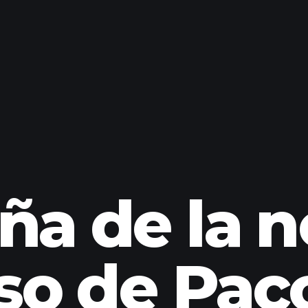
ña de la n
so de Pa