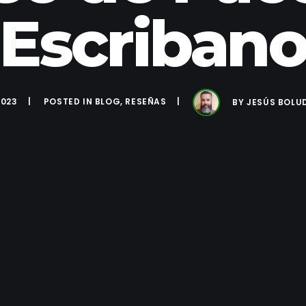
Escriban
2023
POSTED IN
BLOG
,
RESEÑAS
BY
JESÚS BOLU