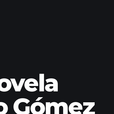
ovela
co Gómez