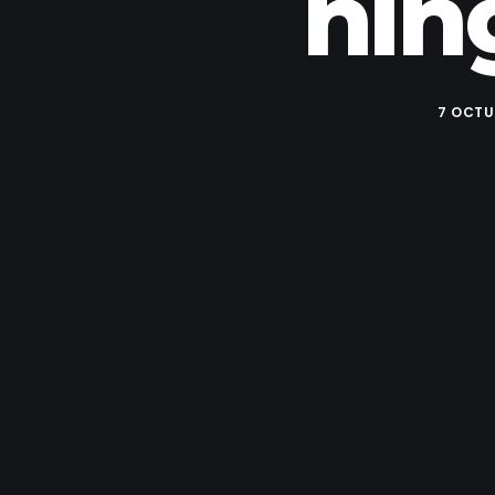
nin
7 OCTU