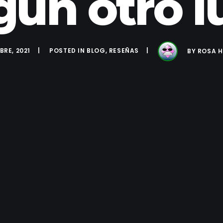
gún otro l
BRE, 2021
POSTED IN
BLOG
,
RESEÑAS
BY
ROSA 