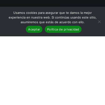
Usamos cookies para asegurar que te damos la mejor
experiencia en nuestra web. Si continúas usando este sitio,
asumiremos que estás de acuerdo con ello.
Aceptar
Política de privacidad
BLOG
,
Reseñas
05
ABR 2021