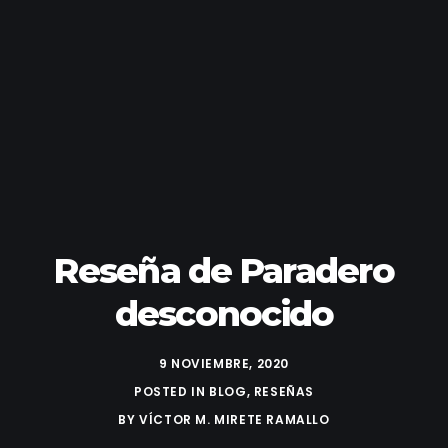
Reseña de Paradero
desconocido
9 NOVIEMBRE, 2020
POSTED IN
BLOG
,
RESEÑAS
BY
VÍCTOR M. MIRETE RAMALLO