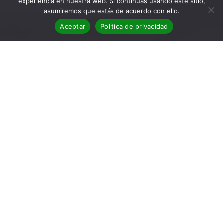
experiencia en nuestra web. Si continúas usando este sitio,
asumiremos que estás de acuerdo con ello.
Aceptar
Política de privacidad
Libros recomendados de
Eduardo Mendoza, Laura
Gallego, Javier Sierra y novelas
negras
En nuestro blog hemos hablado, y mucho, de todo tipo de
autores y novelas. Por nuestras reseñas han pasado
escritores de todo tipo, desde los más desconocidos e