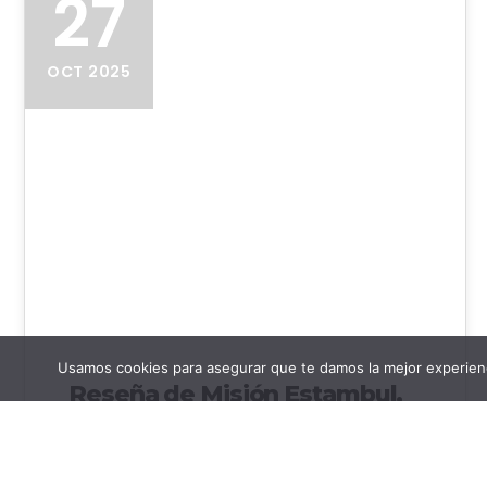
27
OCT 2025
Portada de Misión Estambul
Usamos cookies para asegurar que te damos la mejor experienc
Reseña de Misión Estambul,
de José Luis Castillo-Puche
Reseña de Misión Estambul, de José Luis