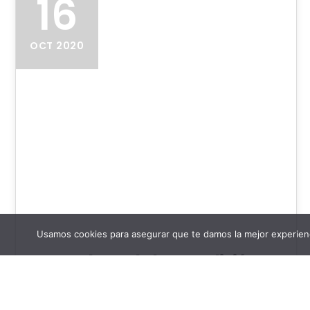
16
OCT 2020
Usamos cookies para asegurar que te damos la mejor experienc
Ganadores de la XIV Edición
de los Premios 20blogs