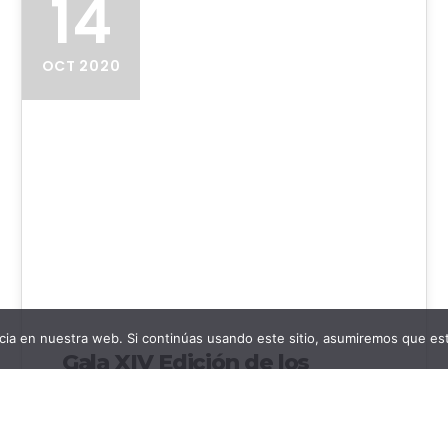
14
OCT 2020
ia en nuestra web. Si continúas usando este sitio, asumiremos que est
Gala XIV Edición de los
Premios20Blogs
Mañana conoceremos al ganador de los