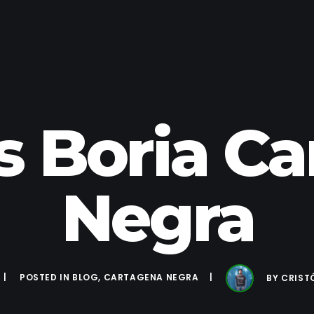
s Boria Ca
Negra
POSTED IN
BLOG
,
CARTAGENA NEGRA
BY
CRIST