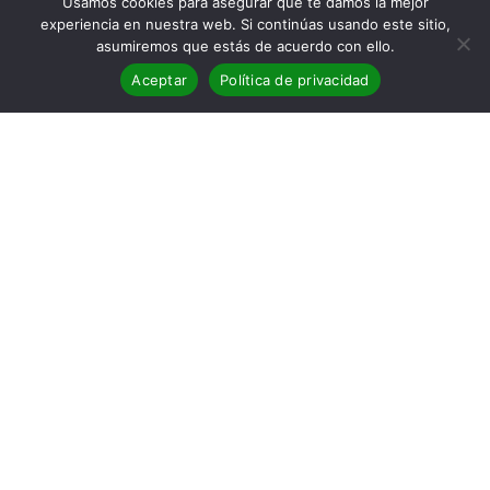
Usamos cookies para asegurar que te damos la mejor
experiencia en nuestra web. Si continúas usando este sitio,
asumiremos que estás de acuerdo con ello.
Aceptar
Política de privacidad
Resumen de premios Cartagena
Negra 2025
CARLOS BASSAS Y ROSA RIBAS COPAN LOS
DOS PREMIOS MÁS DESTACABLES DE
CARTAGENA NEGRA
“Muy feliz de recibir un galardón al que tengo mucho
cariño, no en vano tuve el honor de ayudar a inaugurar