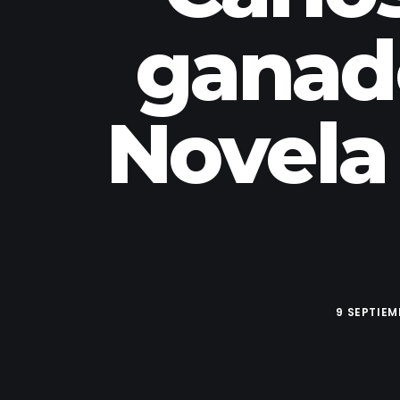
ganad
Novela
9 SEPTIEM