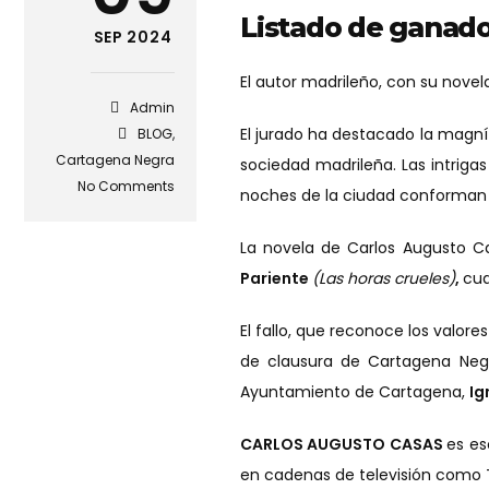
Listado de ganado
SEP 2024
El autor madrileño, con su nove
Admin
El jurado ha destacado la magníf
BLOG
,
Cartagena Negra
sociedad madrileña. Las intriga
No Comments
noches de la ciudad conforman
La novela de Carlos Augusto C
Pariente
(Las horas crueles)
,
cua
El fallo, que reconoce los valor
de clausura de Cartagena Negra
Ayuntamiento de Cartagena,
Ig
CARLOS AUGUSTO CASAS
es es
en cadenas de televisión como T