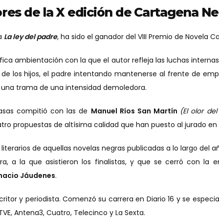
res de la X edición de Cartagena N
la
La ley del padre
, ha sido el ganador del VIII Premio de Novela 
ica ambientación con la que el autor refleja las luchas interna
s de los hijos, el padre intentando mantenerse al frente de em
 una trama de una intensidad demoledora.
asas compitió con las de
Manuel Ríos San Martín
(El olor de
tro propuestas de altísima calidad que han puesto al jurado en 
es literarios de aquellas novelas negras publicadas a lo largo de
, a la que asistieron los finalistas, y que se cerró con la 
nacio Jáudenes
.
critor y periodista. Comenzó su carrera en Diario 16 y se especia
VE, Antena3, Cuatro, Telecinco y La Sexta.