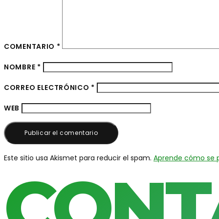
COMENTARIO
*
NOMBRE
*
CORREO ELECTRÓNICO
*
WEB
Este sitio usa Akismet para reducir el spam.
Aprende cómo se p
CONT