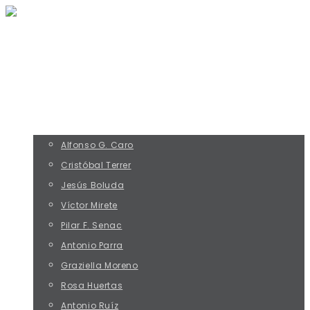
INICIO
RESEÑAS
CLÁSICOS
ENTREVISTAS
EQUIPO
Alfonso G. Caro
Cristóbal Terrer
Jesús Boluda
Víctor Mirete
Pilar F. Senac
Antonio Parra
Graziella Moreno
Rosa Huertas
Antonio Ruíz