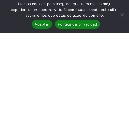
Usamos cookies para asegurar que te damos la mejor
experiencia en nuestra web. Si continúas usando este sitio,
asumiremos que estás de acuerdo con ello.
Aceptar
Política de privacidad
La autoedición en formato papel se ha convertido en una
opción atractiva para muchos autores emergentes. Al
optar por este camino, los escritores no solo toman las
riendas de su propio proceso creativo, sino que también
pueden experimentar una serie de beneficios únicos que
no se encuentran en las rutas de publicación
tradicionales.