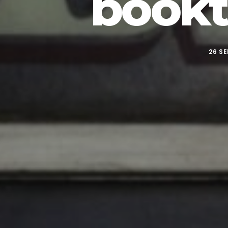
bookt
26 SE