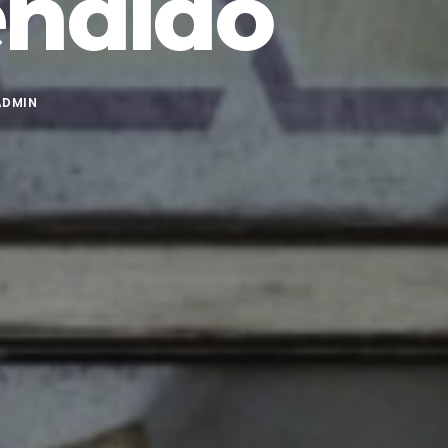
endido
ADMIN