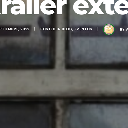
railer ext
PTIEMBRE, 2022
POSTED IN
BLOG
,
EVENTOS
BY