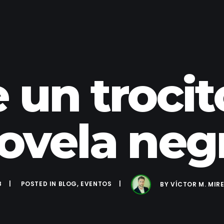
un trocit
ovela neg
8
POSTED IN
BLOG
,
EVENTOS
BY
VÍCTOR M. MIR