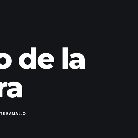
o de la
ra
ETE RAMALLO