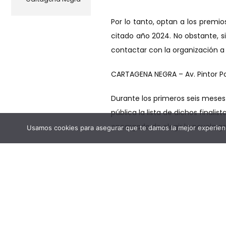
Por lo tanto, optan a los prem
citado año 2024. No obstante, s
contactar con la organización a
CARTAGENA NEGRA – Av. Pintor P
Durante los primeros seis meses 
pública la lista de dichos finali
encargado de elegir la novela g
Usamos cookies para asegurar que te damos la mejor experienc
En anteriores ediciones, el Pre
Pariente, Javier Menéndez Flor
autores debutantes tales como A
Ambos premios pretenden rendir
autores que la practican y está