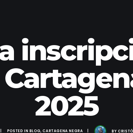
a inscripc
 Cartagen
2025
POSTED IN
BLOG
,
CARTAGENA NEGRA
BY
CRISTÓ