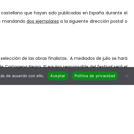
 castellano que hayan sido publicadas en España durante el
erlo mandando
dos ejemplares
a la siguiente dirección postal o
selección de las obras finalistas. A mediados de julio se hará
n de Cartagena Negra. El equipo responsable del festival será el
ás de acuerdo con ello.
Aceptar
Política de privacidad
la de Rafa Melero, Pere Cervantes, Francisco Bescós, Marto
u parte, el Premio Icue Negro ha reconocido los méritos de
 Domínguez y Vanessa Arrabal.
, así como reconocer el mérito de los muchos y muy buenos
debutantes.