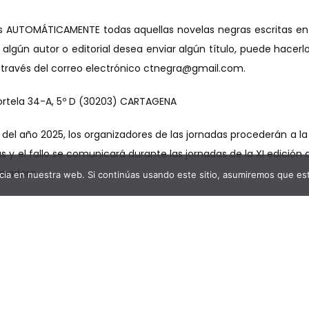
ios AUTOMÁTICAMENTE todas aquellas novelas negras escritas en
i algún autor o editorial desea enviar algún título, puede hac
 través del correo electrónico ctnegra@gmail.com.
ortela 34-A, 5º D (30203) CARTAGENA
del año 2025, los organizadores de las jornadas procederán a la 
stas y el fallo se comunicará durante las jornadas de la XI edició
anadora.
ia en nuestra web. Si continúas usando este sitio, asumiremos que est
mio de Novela Cartagena Negra ha recaído en autores de la tal
es, Men Marías, Reyes Calderón y Carlos Augusto Casas; por s
licia Borrás, Jon Aramendía, Javier Marín, Mar Moreno, Antonio
 homenaje a la literatura negra que se hace en nuestro país
n contribuyendo a engrandecer el género, ya sean conocidos o 