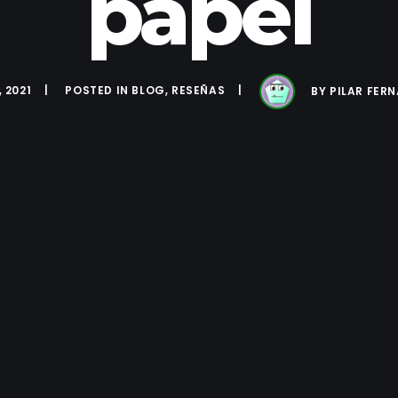
papel
 2021
POSTED IN
BLOG
,
RESEÑAS
BY
PILAR FER