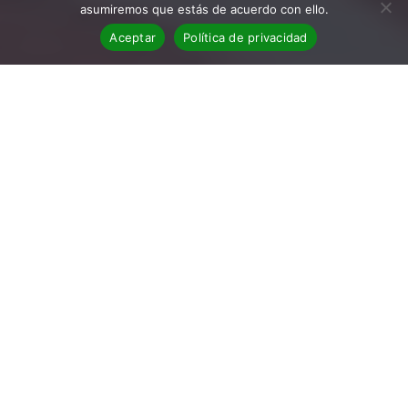
asumiremos que estás de acuerdo con ello.
Aceptar
Política de privacidad
Portada de Cosas nuestras
Reseña de la novela Cosas
nuestras
Título: Cosas nuestras
Autor: Ilu Ros
Editorial: Lumen
Año: 2020