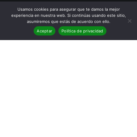
Usamos cookies para asegurar que te damos la mejor
experiencia en nuestra web. Si continúas usando este sitio,
asumiremos que estás de acuerdo con ello.
Aceptar
Política de privacidad
Blanca Miosi
Paraíso
AUTOR:
Blanca Miosi
FECHA