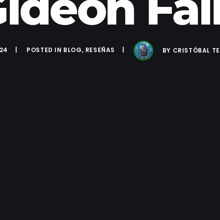
ideon Fal
024
POSTED IN
BLOG
,
RESEÑAS
BY
CRISTÓBAL T