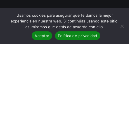
Usamos cookies para asegurar que te damos la mejor
experiencia en nuestra web. Si continúas usando este sitio,
asumiremos que estás de acuerdo con ello.
Aceptar
Política de privacidad
Revolucionando la creatividad
literaria: Cómo las herramientas
de parafraseo capacitan a los
escritores
Los escritores que soportan la carga de producir y ofrecer