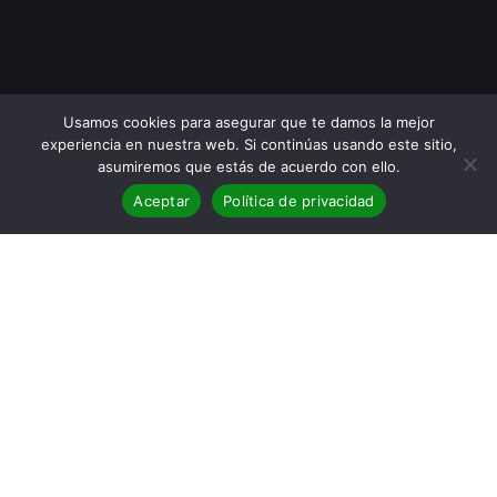
Usamos cookies para asegurar que te damos la mejor
experiencia en nuestra web. Si continúas usando este sitio,
asumiremos que estás de acuerdo con ello.
Aceptar
Política de privacidad
Reseña
de Tiempo de tinta y
ceniza
de Lidia Herbada
[yasr_overall_rating size=»medium»]