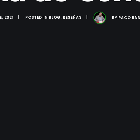
, 2021
POSTED IN
BLOG
,
RESEÑAS
BY
PACO RA