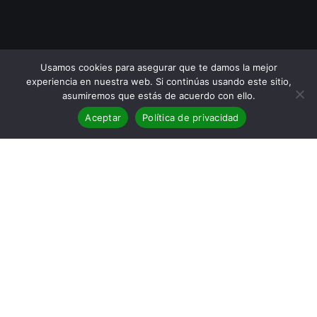
Usamos cookies para asegurar que te damos la mejor
experiencia en nuestra web. Si continúas usando este sitio,
asumiremos que estás de acuerdo con ello.
Aceptar
Política de privacidad
Portada de Celia en el colegio
Título: Celia en el colegio
Autor: Elena Fortún
Editorial: Alianza