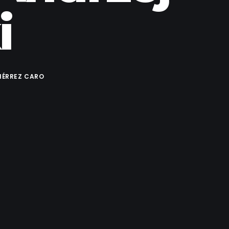
i
IÉRREZ CARO