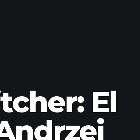
cher: El
Andrzej