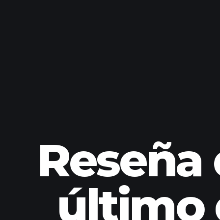
Reseña 
último