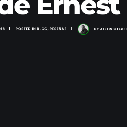
de Ernest 
018
POSTED IN
BLOG
,
RESEÑAS
BY
ALFONSO GUT